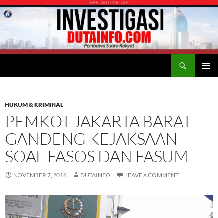
Search
Duta Info
SKIP
PRIMAR
TO
MENU
CONTENT
HUKUM & KRIMINAL
PEMKOT JAKARTA BARAT
GANDENG KEJAKSAAN
SOAL FASOS DAN FASUM
NOVEMBER 7, 2016
DUTAINFO
LEAVE A COMMENT