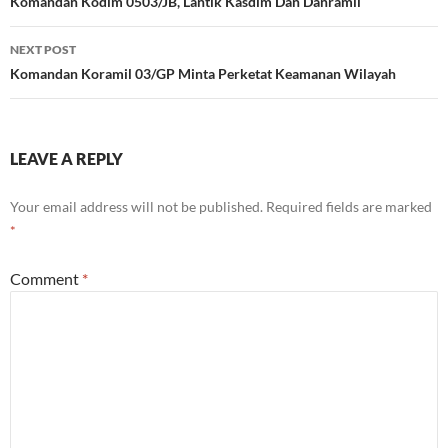
navigation
Komandan Kodim 0503/JB, Lantik Kasdim Dan Danramil
NEXT POST
Komandan Koramil 03/GP Minta Perketat Keamanan Wilayah
LEAVE A REPLY
Your email address will not be published.
Required fields are marked
*
Comment
*