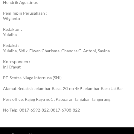
Hendrik Agustinus
Pemimpin Perusahaan :
Wigianto
Redaktur :
Yulaiha
Redaksi :
Yulaiha, Sidik, Elwan Charisma, Chandra G, Antoni, Savina
Koresponden :
Ir.H.Yayat
PT. Sentra Niaga Internusa (SNI)
Alamat Redaksi: Jelambar Barat 2G no 459 Jelambar Baru JakBar
Pers office: Rajeg Raya no1 , Pabuaran Tanjakan Tangerang
No Telp: 0817-6592-822, 0817-6708-822