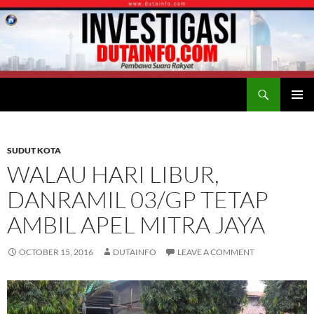
Search
Duta Info
SKIP
PRIMAR
TO
MENU
CONTENT
SUDUT KOTA
WALAU HARI LIBUR,
DANRAMIL 03/GP TETAP
AMBIL APEL MITRA JAYA
OCTOBER 15, 2016
DUTAINFO
LEAVE A COMMENT