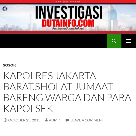
Search
Duta Info
SKIP
PRIMAR
TO
MENU
CONTENT
SOSOK
KAPOLRES JAKARTA
BARAT,SHOLAT JUMAAT
BARENG WARGA DAN PARA
KAPOLSEK
OCTOBER 25, 2015
ADMIN
LEAVE A COMMENT