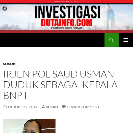
Search
Duta Info
SKIP
PRIMAR
TO
MENU
CONTENT
SOSOK
IRJEN POL SAUD USMAN
DUDUK SEBAGAI KEPALA
BNPT
OCTOBER 7, 2014
ADMIN
LEAVE A COMMENT