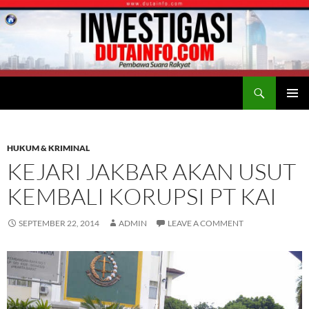
Search
Duta Info
SKIP
PRIMAR
TO
MENU
CONTENT
HUKUM & KRIMINAL
KEJARI JAKBAR AKAN USUT
KEMBALI KORUPSI PT KAI
SEPTEMBER 22, 2014
ADMIN
LEAVE A COMMENT