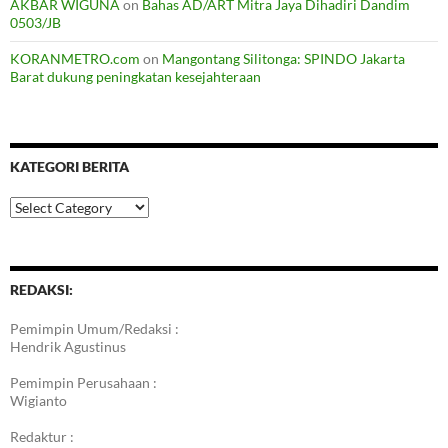
AKBAR WIGUNA
on
Bahas AD/ART Mitra Jaya Dihadiri Dandim
0503/JB
KORANMETRO.com
on
Mangontang Silitonga: SPINDO Jakarta
Barat dukung peningkatan kesejahteraan
KATEGORI BERITA
Kategori
Berita
REDAKSI:
Pemimpin Umum/Redaksi :
Hendrik Agustinus
Pemimpin Perusahaan :
Wigianto
Redaktur :