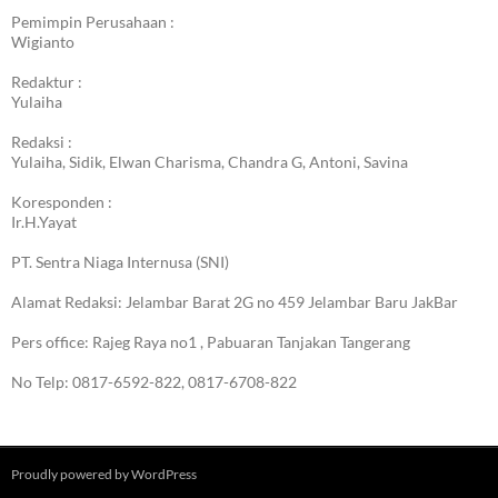
Pemimpin Perusahaan :
Wigianto
Redaktur :
Yulaiha
Redaksi :
Yulaiha, Sidik, Elwan Charisma, Chandra G, Antoni, Savina
Koresponden :
Ir.H.Yayat
PT. Sentra Niaga Internusa (SNI)
Alamat Redaksi: Jelambar Barat 2G no 459 Jelambar Baru JakBar
Pers office: Rajeg Raya no1 , Pabuaran Tanjakan Tangerang
No Telp: 0817-6592-822, 0817-6708-822
Proudly powered by WordPress