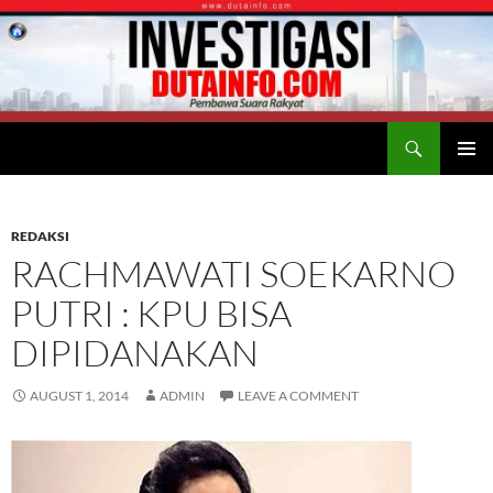
Search
Duta Info
SKIP
PRIMAR
TO
MENU
CONTENT
REDAKSI
RACHMAWATI SOEKARNO
PUTRI : KPU BISA
DIPIDANAKAN
AUGUST 1, 2014
ADMIN
LEAVE A COMMENT