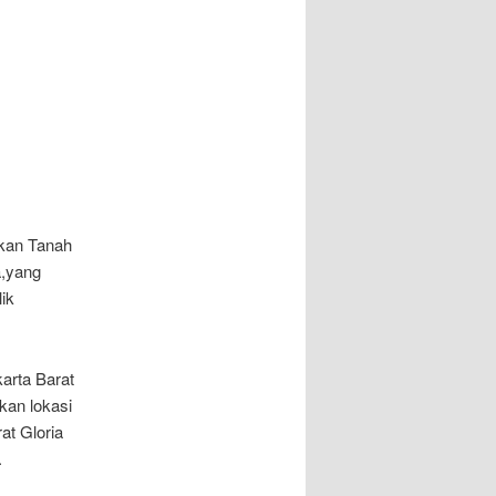
skan Tanah
a,yang
ik
karta Barat
kan lokasi
at Gloria
.