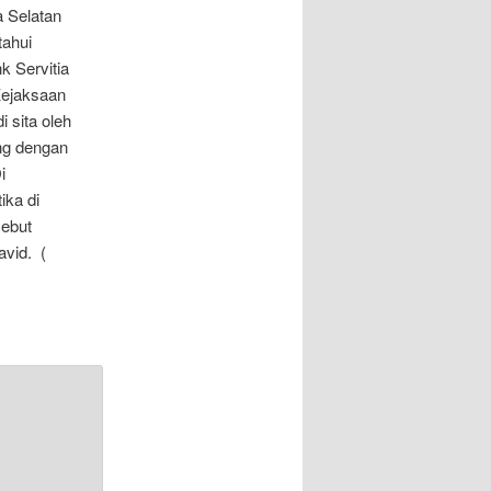
a Selatan
tahui
k Servitia
 Kejaksaan
 sita oleh
ng dengan
i
ika di
sebut
avid. (