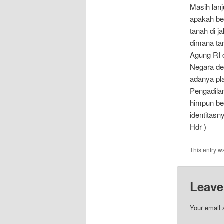
Masih lanj
apakah be
tanah di j
dimana tan
Agung RI d
Negara de
adanya pla
Pengadilan
himpun ber
identitas
Hdr )
This entry w
Leave
Your email 