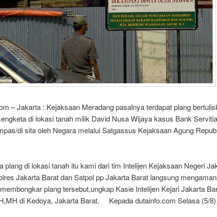
com – Jakarta : Kejaksaan Meradang pasalnya terdapat plang bertuli
sengketa di lokasi tanah milik David Nusa Wijaya kasus Bank Serviti
ampas/di sita oleh Negara melalui Satgassus Kejaksaan Agung Republ
a plang di lokasi tanah itu kami dari tim Intelijen Kejaksaan Negeri Ja
Polres Jakarta Barat dan Satpol pp Jakarta Barat langsung mengaman
membongkar plang tersebut,ungkap Kasie Intelijen Kejari Jakarta Bar
SH,MH di Kedoya, Jakarta Barat. Kepada dutainfo.com Selasa (5/8)