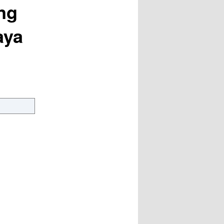
ng
aya