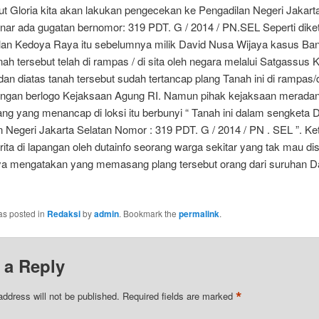
ut Gloria kita akan lakukan pengecekan ke Pengadilan Negeri Jakart
nar ada gugatan bernomor: 319 PDT. G / 2014 / PN.SEL Seperti dike
alan Kedoya Raya itu sebelumnya milik David Nusa Wijaya kasus Ban
ah tersebut telah di rampas / di sita oleh negara melalui Satgassus
an diatas tanah tersebut sudah tertancap plang Tanah ini di rampas/di
ngan berlogo Kejaksaan Agung RI. Namun pihak kejaksaan merada
ng yang menancap di loksi itu berbunyi “ Tanah ini dalam sengketa D
 Negeri Jakarta Selatan Nomor : 319 PDT. G / 2014 / PN . SEL ”. Ket
ita di lapangan oleh dutainfo seorang warga sekitar yang tak mau di
nya mengatakan yang memasang plang tersebut orang dari suruhan D
as posted in
Redaksi
by
admin
. Bookmark the
permalink
.
 a Reply
*
address will not be published.
Required fields are marked