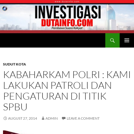
Search
Duta Info
SKIP
PRIMAR
TO
MENU
CONTENT
SUDUT KOTA
KABAHARKAM POLRI : KAMI
LAKUKAN PATROLI DAN
PENGATURAN DI TITIK
SPBU
AUGUST 27, 2014
ADMIN
LEAVE A COMMENT