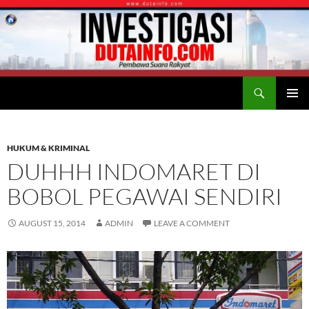
Search
Duta Info
SKIP
PRIMAR
TO
MENU
CONTENT
HUKUM & KRIMINAL
DUHHH INDOMARET DI
BOBOL PEGAWAI SENDIRI
AUGUST 15, 2014
ADMIN
LEAVE A COMMENT