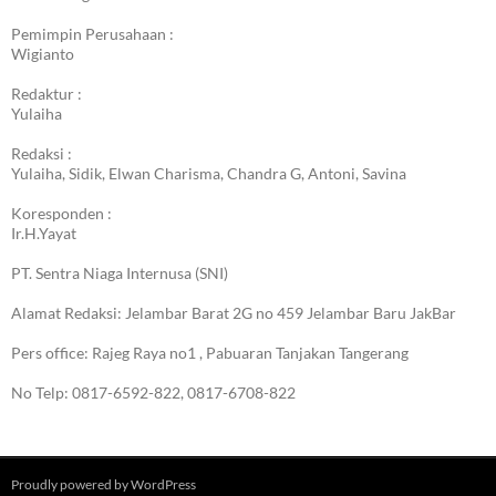
Pemimpin Perusahaan :
Wigianto
Redaktur :
Yulaiha
Redaksi :
Yulaiha, Sidik, Elwan Charisma, Chandra G, Antoni, Savina
Koresponden :
Ir.H.Yayat
PT. Sentra Niaga Internusa (SNI)
Alamat Redaksi: Jelambar Barat 2G no 459 Jelambar Baru JakBar
Pers office: Rajeg Raya no1 , Pabuaran Tanjakan Tangerang
No Telp: 0817-6592-822, 0817-6708-822
Proudly powered by WordPress