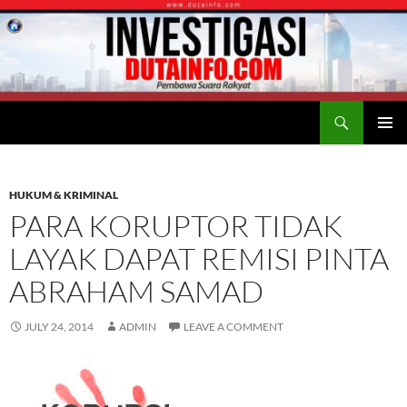
Search
Duta Info
SKIP
PRIMAR
TO
MENU
CONTENT
HUKUM & KRIMINAL
PARA KORUPTOR TIDAK
LAYAK DAPAT REMISI PINTA
ABRAHAM SAMAD
JULY 24, 2014
ADMIN
LEAVE A COMMENT