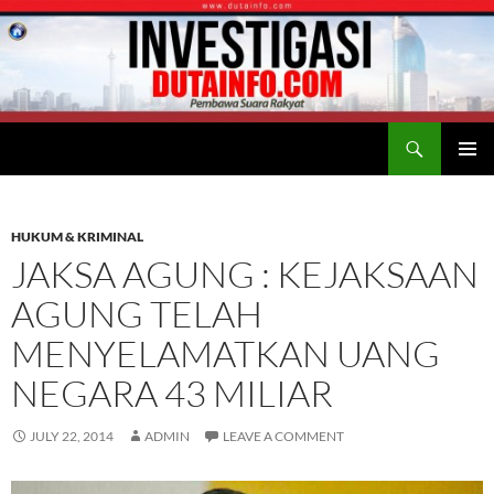
Search
Duta Info
SKIP
PRIMAR
TO
MENU
CONTENT
HUKUM & KRIMINAL
JAKSA AGUNG : KEJAKSAAN
AGUNG TELAH
MENYELAMATKAN UANG
NEGARA 43 MILIAR
JULY 22, 2014
ADMIN
LEAVE A COMMENT