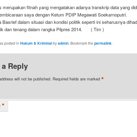
las merupakan fitnah yang mengatakan adanya transkrip data yang di
 pembicaraan saya dengan Ketum PDIP Megawati Soekarnop
 Basrief dalam situasi dan kondisi politik seperti ini seharusnya diha
ik dan tenang dalam rangka Pilpres 2014. ( Tim )
as posted in
Hukum & Kriminal
by
admin
. Bookmark the
permalink
.
 a Reply
*
address will not be published.
Required fields are marked
*
t