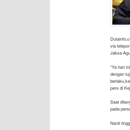
Dutainfo.
via telep
Jaksa Agun
“Ya hari i
dengan tuj
berlaku,k
pers di Ke
Saat ditan
pada perso
Nanti ting