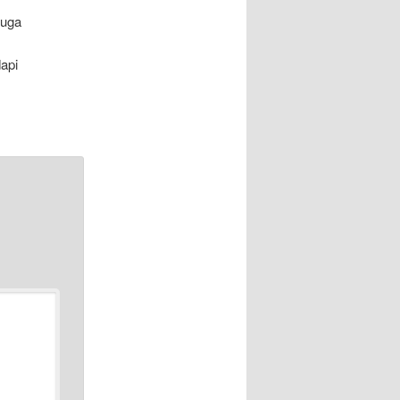
duga
utri.
dapi