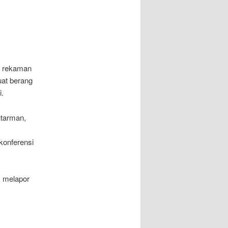
a rekaman
uat berang
i.
utarman,
konferensi
k melapor