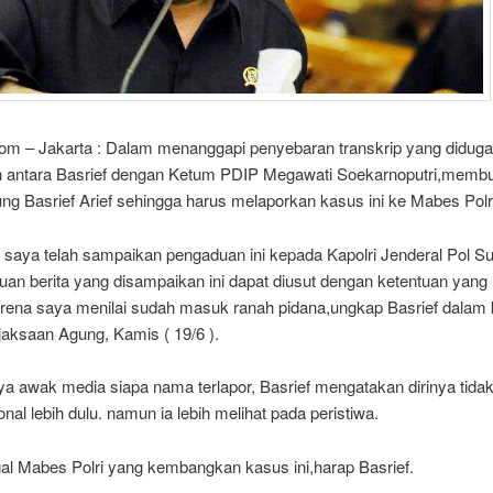
com – Jakarta : Dalam menanggapi penyebaran transkrip yang didug
on antara Basrief dengan Ketum PDIP Megawati Soekarnoputri,memb
g Basrief Arief sehingga harus melaporkan kasus ini ke Mabes Polr
ni saya telah sampaikan pengaduan ini kepada Kapolri Jenderal Pol S
uan berita yang disampaikan ini dapat diusut dengan ketentuan yang
arena saya menilai sudah masuk ranah pidana,ungkap Basrief dalam 
jaksaan Agung, Kamis ( 19/6 ).
ya awak media siapa nama terlapor, Basrief mengatakan dirinya tida
nal lebih dulu. namun ia lebih melihat pada peristiwa.
gal Mabes Polri yang kembangkan kasus ini,harap Basrief.