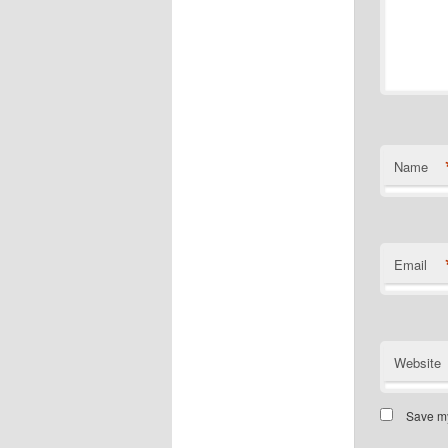
Name
Email
Website
Save my