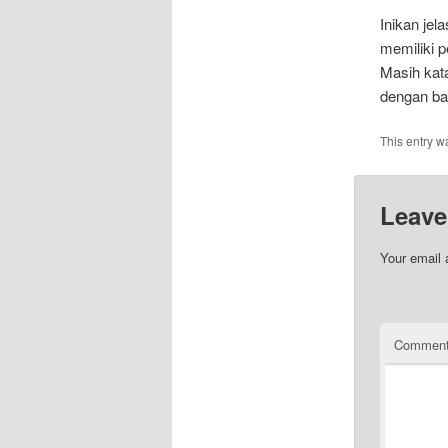
Inikan je
memiliki
Masih kata
dengan ba
This entry w
Leave
Your email 
Commen