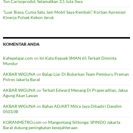
Ton Carisoprodol, Selamatkan 3,5 Juta Jiwa
“Luar Biasa, Cuma Satu Jam Mobil Saya Kembali,” Korban Apresiasi
Kinerja Polsek Kebon Jeruk
KOMENTAR ANDA
Kafepelajar.com
on
Ini Kata Kepsek SMAN 65 Terkait Diminta
Mundur
AKBAR WIGUNA
on
Balap Liar Di Bubarkan Team Pemburu Preman
Polres Jakarta Barat
AKBAR WIGUNA
on
Terkait Edward Menang Di Praperadilan, Jaksa
Agung Akan Lawan
AKBAR WIGUNA
on
Bahas AD/ART Mitra Jaya Dihadiri Dandim
0503/JB
KORANMETRO.com
on
Mangontang Silitonga: SPINDO Jakarta
Barat dukung peningkatan kesejahteraan