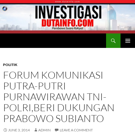
Search
Duta Info
SKIP
PRIMAR
TO
MENU
CONTENT
POLITIK
FORUM KOMUNIKASI
PUTRA-PUTRI
PURNAWIRAWAN TNI-
POLRI,BERI DUKUNGAN
PRABOWO SUBIANTO
JUNE 3, 2014
ADMIN
LEAVE A COMMENT