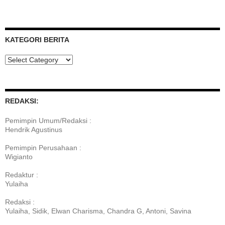
KATEGORI BERITA
Kategori
Berita
REDAKSI:
Pemimpin Umum/Redaksi :
Hendrik Agustinus
Pemimpin Perusahaan :
Wigianto
Redaktur :
Yulaiha
Redaksi :
Yulaiha, Sidik, Elwan Charisma, Chandra G, Antoni, Savina