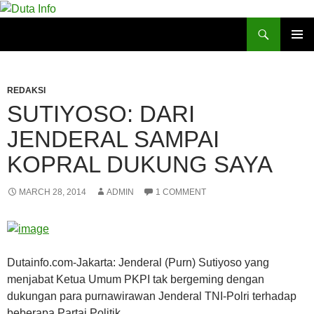
Search
Duta Info
SKIP
PRIMAR
TO
MENU
CONTENT
REDAKSI
SUTIYOSO: DARI
JENDERAL SAMPAI
KOPRAL DUKUNG SAYA
MARCH 28, 2014
ADMIN
1 COMMENT
Dutainfo.com-Jakarta: Jenderal (Purn) Sutiyoso yang
menjabat Ketua Umum PKPI tak bergeming dengan
dukungan para purnawirawan Jenderal TNI-Polri terhadap
beberapa Partai Politik.