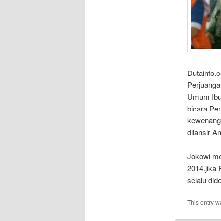
Dutainfo.
Perjuanga
Umum I
bicara Pem
kewenanga
dil
Jokowi me
2014.jika
selalu did
This entry w