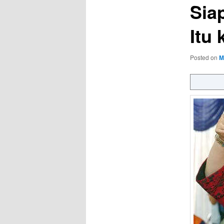
Sia
Itu
Posted on
M