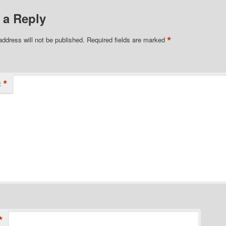
 a Reply
*
address will not be published.
Required fields are marked
*
t
*