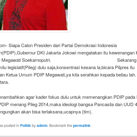
com- Siapa Calon Presiden dari Partai Demokrasi Indonesia
n(PDIP),Gubernur DKI Jakarta Jokowi mengatakan itu kewenangan 
bu Megawati Soekarnoputri. Sekarang lebi
ilu legislatif(Pileg) dulu saja,konsentrasi kesana la,bicara Pilpres itu
n Ketua Umum PDIP Megawati,ya kita serahkan kepada beliau lah. 
ansir Antara.
nambahkan agar kader fokus dulu untuk memenangkan PDIP pada 
 PDIP menang Pileg 2014,maka ideologi bangsa Pancasila dan UUD 
engungkan akan bisa terlaksana,ucapnya (tim).
as posted in
Politik
by
admin
. Bookmark the
permalink
.