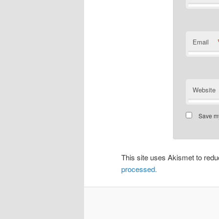
Email
Website
Save my
This site uses Akismet to re
processed.