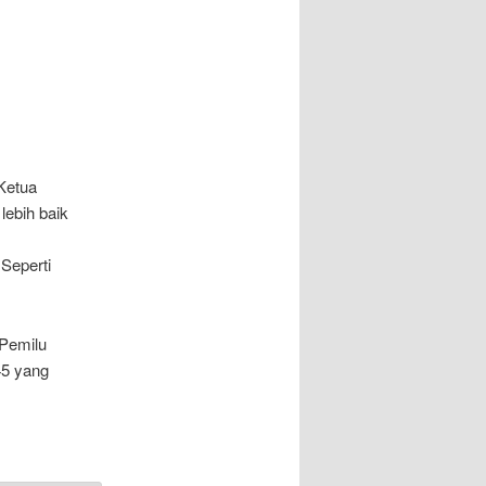
Ketua
h baik
Seperti
Pemilu
45 yang