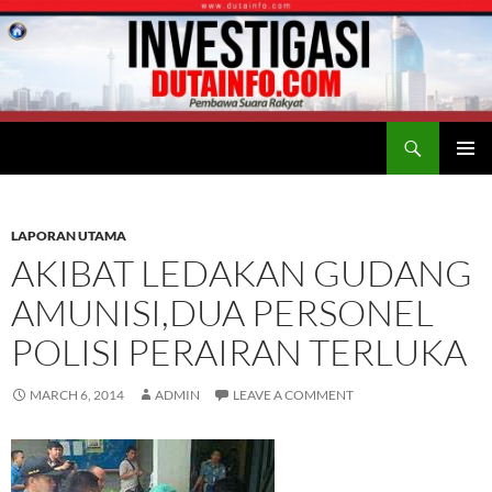
Search
Duta Info
SKIP
PRIMAR
TO
MENU
CONTENT
LAPORAN UTAMA
AKIBAT LEDAKAN GUDANG
AMUNISI,DUA PERSONEL
POLISI PERAIRAN TERLUKA
MARCH 6, 2014
ADMIN
LEAVE A COMMENT