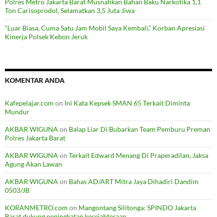
Polres Metro Jakarta Barat Musnahkan Bahan Baku Narkotika 1,1
Ton Carisoprodol, Selamatkan 3,5 Juta Jiwa
“Luar Biasa, Cuma Satu Jam Mobil Saya Kembali,” Korban Apresiasi
Kinerja Polsek Kebon Jeruk
KOMENTAR ANDA
Kafepelajar.com
on
Ini Kata Kepsek SMAN 65 Terkait Diminta
Mundur
AKBAR WIGUNA
on
Balap Liar Di Bubarkan Team Pemburu Preman
Polres Jakarta Barat
AKBAR WIGUNA
on
Terkait Edward Menang Di Praperadilan, Jaksa
Agung Akan Lawan
AKBAR WIGUNA
on
Bahas AD/ART Mitra Jaya Dihadiri Dandim
0503/JB
KORANMETRO.com
on
Mangontang Silitonga: SPINDO Jakarta
Barat dukung peningkatan kesejahteraan