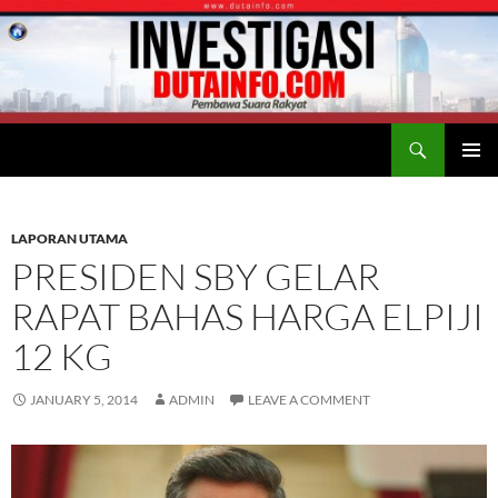
Search
Duta Info
SKIP
PRIMAR
TO
MENU
CONTENT
LAPORAN UTAMA
PRESIDEN SBY GELAR
RAPAT BAHAS HARGA ELPIJI
12 KG
JANUARY 5, 2014
ADMIN
LEAVE A COMMENT