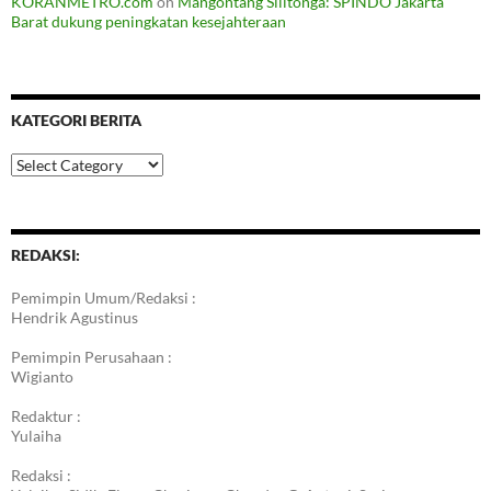
KORANMETRO.com
on
Mangontang Silitonga: SPINDO Jakarta
Barat dukung peningkatan kesejahteraan
KATEGORI BERITA
Kategori
Berita
REDAKSI:
Pemimpin Umum/Redaksi :
Hendrik Agustinus
Pemimpin Perusahaan :
Wigianto
Redaktur :
Yulaiha
Redaksi :