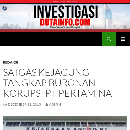
Search
Duta Info
SKIP
PRIMAR
TO
MENU
CONTENT
REDAKSI
SATGAS KEJAGUNG
TANGKAP BURONAN
KORUPSI PT PERTAMINA
DECEMBER 11, 2013
ADMIN