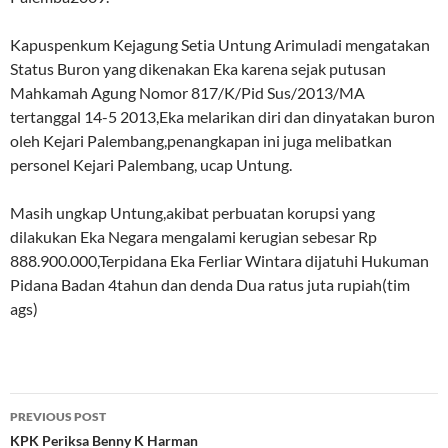
Kapuspenkum Kejagung Setia Untung Arimuladi mengatakan
Status Buron yang dikenakan Eka karena sejak putusan
Mahkamah Agung Nomor 817/K/Pid Sus/2013/MA
tertanggal 14-5 2013,Eka melarikan diri dan dinyatakan buron
oleh Kejari Palembang,penangkapan ini juga melibatkan
personel Kejari Palembang, ucap Untung.
Masih ungkap Untung,akibat perbuatan korupsi yang
dilakukan Eka Negara mengalami kerugian sebesar Rp
888.900.000,Terpidana Eka Ferliar Wintara dijatuhi Hukuman
Pidana Badan 4tahun dan denda Dua ratus juta rupiah(tim
ags)
Post
PREVIOUS POST
navigation
KPK Periksa Benny K Harman