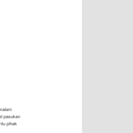
 malam
el pasukan
tu pihak