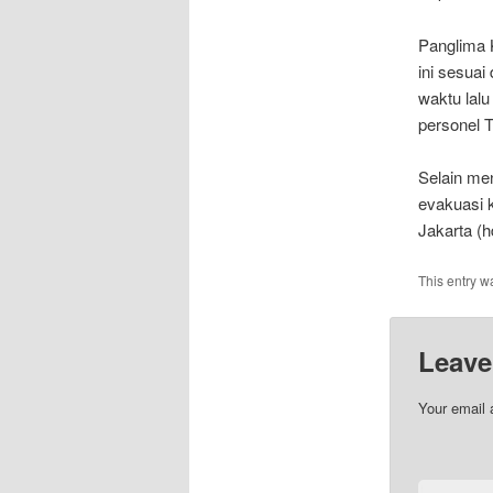
Panglima 
ini sesuai
waktu lal
personel T
Selain me
evakuasi k
Jakarta (h
This entry w
Leave
Your email 