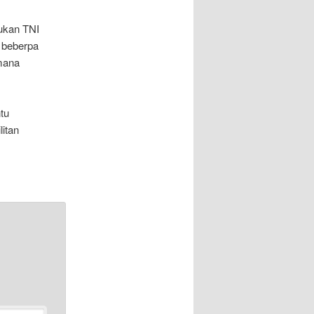
ukan TNI
n beberpa
 mana
tu
litan