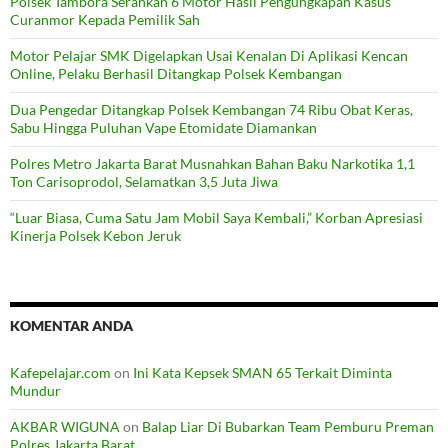
Polsek Tambora Serahkan 6 Motor Hasil Pengungkapan Kasus
Curanmor Kepada Pemilik Sah
Motor Pelajar SMK Digelapkan Usai Kenalan Di Aplikasi Kencan
Online, Pelaku Berhasil Ditangkap Polsek Kembangan
Dua Pengedar Ditangkap Polsek Kembangan 74 Ribu Obat Keras,
Sabu Hingga Puluhan Vape Etomidate Diamankan
Polres Metro Jakarta Barat Musnahkan Bahan Baku Narkotika 1,1
Ton Carisoprodol, Selamatkan 3,5 Juta Jiwa
“Luar Biasa, Cuma Satu Jam Mobil Saya Kembali,” Korban Apresiasi
Kinerja Polsek Kebon Jeruk
KOMENTAR ANDA
Kafepelajar.com
on
Ini Kata Kepsek SMAN 65 Terkait Diminta
Mundur
AKBAR WIGUNA
on
Balap Liar Di Bubarkan Team Pemburu Preman
Polres Jakarta Barat