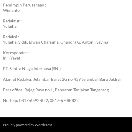
Pemimpin Perusahaan :
Wigianto
Redaktur :
Yulaiha
Redaksi :
Yulaiha, Sidik, Elwan Charisma, Chandra G, Antoni, Savina
Koresponden :
Ir.H.Yayat
PT. Sentra Niaga Internusa (SNI)
Alamat Redaksi: Jelambar Barat 2G no 459 Jelambar Baru JakBar
Pers office: Rajeg Raya no1 , Pabuaran Tanjakan Tangerang
No Telp: 0817-6592-822, 0817-6708-822
Proudly powered by WordPress