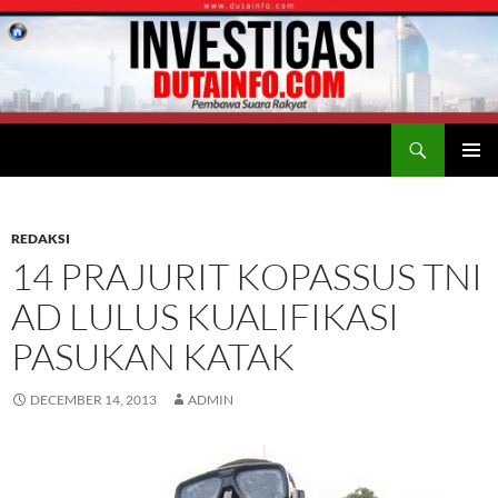
Search
Duta Info
SKIP
PRIMAR
TO
MENU
CONTENT
REDAKSI
14 PRAJURIT KOPASSUS TNI
AD LULUS KUALIFIKASI
PASUKAN KATAK
DECEMBER 14, 2013
ADMIN