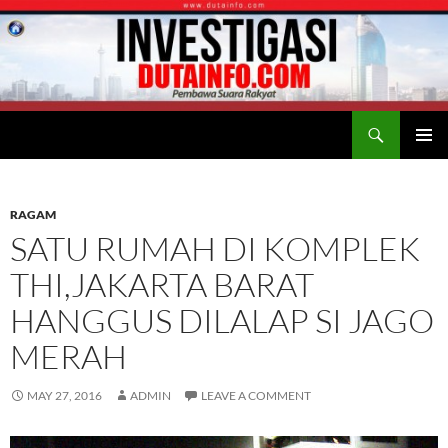
Search
Duta Info
SKIP
PRIMAR
TO
MENU
CONTENT
RAGAM
SATU RUMAH DI KOMPLEK
THI,JAKARTA BARAT
HANGGUS DILALAP SI JAGO
MERAH
MAY 27, 2016
ADMIN
LEAVE A COMMENT