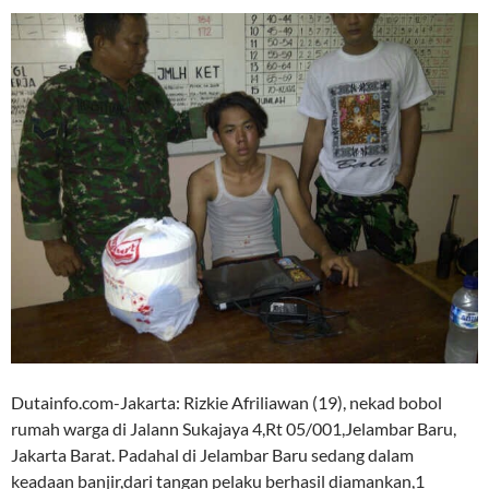
Dutainfo.com-Jakarta: Rizkie Afriliawan (19), nekad bobol
rumah warga di Jalann Sukajaya 4,Rt 05/001,Jelambar Baru,
Jakarta Barat. Padahal di Jelambar Baru sedang dalam
keadaan banjir,dari tangan pelaku berhasil diamankan,1