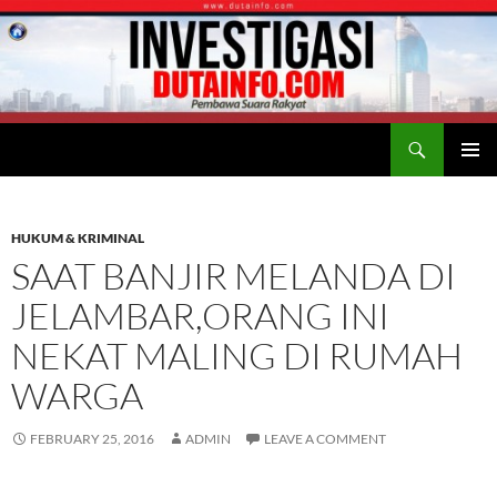
Search
Duta Info
SKIP
PRIMAR
TO
MENU
CONTENT
HUKUM & KRIMINAL
SAAT BANJIR MELANDA DI
JELAMBAR,ORANG INI
NEKAT MALING DI RUMAH
WARGA
FEBRUARY 25, 2016
ADMIN
LEAVE A COMMENT