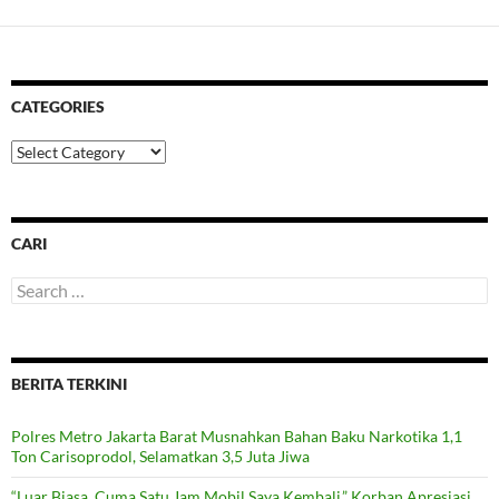
CATEGORIES
Categories
CARI
Search
for:
BERITA TERKINI
Polres Metro Jakarta Barat Musnahkan Bahan Baku Narkotika 1,1
Ton Carisoprodol, Selamatkan 3,5 Juta Jiwa
“Luar Biasa, Cuma Satu Jam Mobil Saya Kembali,” Korban Apresiasi