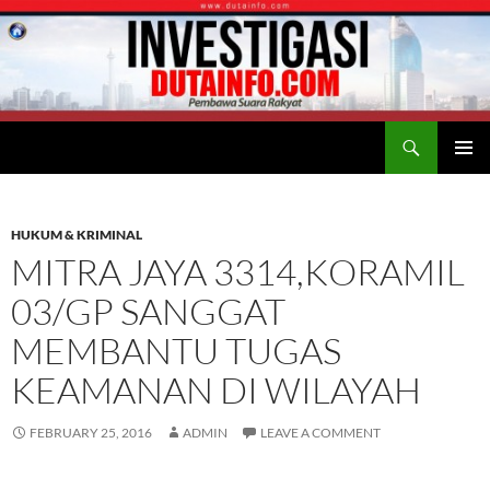
Search
Duta Info
SKIP
PRIMAR
TO
MENU
CONTENT
HUKUM & KRIMINAL
MITRA JAYA 3314,KORAMIL
03/GP SANGGAT
MEMBANTU TUGAS
KEAMANAN DI WILAYAH
FEBRUARY 25, 2016
ADMIN
LEAVE A COMMENT