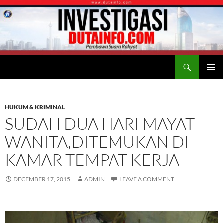
Search
Duta Info
SKIP
PRIMAR
TO
MENU
CONTENT
HUKUM & KRIMINAL
SUDAH DUA HARI MAYAT
WANITA,DITEMUKAN DI
KAMAR TEMPAT KERJA
DECEMBER 17, 2015
ADMIN
LEAVE A COMMENT