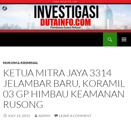
Search
Duta Info
SKIP
PRIMAR
TO
MENU
CONTENT
HUKUM & KRIMINAL
KETUA MITRA JAYA 3314
JELAMBAR BARU, KORAMIL
03 GP HIMBAU KEAMANAN
RUSONG
JULY 14, 2015
ADMIN
LEAVE A COMMENT