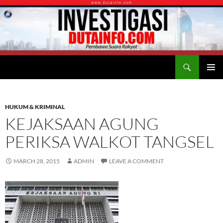
Search
Duta Info
SKIP
PRIMAR
TO
MENU
CONTENT
HUKUM & KRIMINAL
KEJAKSAAN AGUNG
PERIKSA WALKOT TANGSEL
MARCH 28, 2015
ADMIN
LEAVE A COMMENT