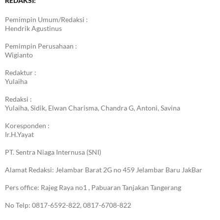
REDAKSI:
Pemimpin Umum/Redaksi :
Hendrik Agustinus
Pemimpin Perusahaan :
Wigianto
Redaktur :
Yulaiha
Redaksi :
Yulaiha, Sidik, Elwan Charisma, Chandra G, Antoni, Savina
Koresponden :
Ir.H.Yayat
PT. Sentra Niaga Internusa (SNI)
Alamat Redaksi: Jelambar Barat 2G no 459 Jelambar Baru JakBar
Pers office: Rajeg Raya no1 , Pabuaran Tanjakan Tangerang
No Telp: 0817-6592-822, 0817-6708-822