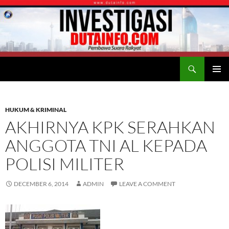
Search
Duta Info
SKIP
PRIMAR
TO
MENU
CONTENT
HUKUM & KRIMINAL
AKHIRNYA KPK SERAHKAN
ANGGOTA TNI AL KEPADA
POLISI MILITER
DECEMBER 6, 2014
ADMIN
LEAVE A COMMENT