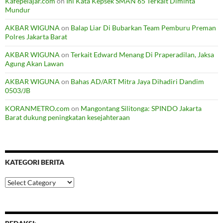
Kafepelajar.com
on
Ini Kata Kepsek SMAN 65 Terkait Diminta
Mundur
AKBAR WIGUNA
on
Balap Liar Di Bubarkan Team Pemburu Preman
Polres Jakarta Barat
AKBAR WIGUNA
on
Terkait Edward Menang Di Praperadilan, Jaksa
Agung Akan Lawan
AKBAR WIGUNA
on
Bahas AD/ART Mitra Jaya Dihadiri Dandim
0503/JB
KORANMETRO.com
on
Mangontang Silitonga: SPINDO Jakarta
Barat dukung peningkatan kesejahteraan
KATEGORI BERITA
Kategori
Berita