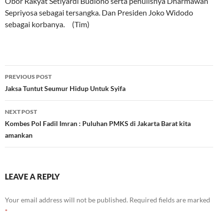
Obor Rakyat Setiyardi Budiono serta penulisnya Dharmawan
Sepriyosa sebagai tersangka. Dan Presiden Joko Widodo
sebagai korbanya. (Tim)
Post
PREVIOUS POST
navigation
Jaksa Tuntut Seumur Hidup Untuk Syifa
NEXT POST
Kombes Pol Fadil Imran : Puluhan PMKS di Jakarta Barat kita
amankan
LEAVE A REPLY
Your email address will not be published.
Required fields are marked
*