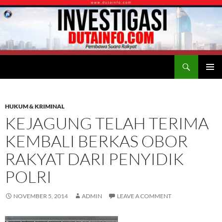
Search
Duta Info
SKIP
PRIMAR
TO
MENU
CONTENT
HUKUM & KRIMINAL
KEJAGUNG TELAH TERIMA
KEMBALI BERKAS OBOR
RAKYAT DARI PENYIDIK
POLRI
NOVEMBER 5, 2014
ADMIN
LEAVE A COMMENT