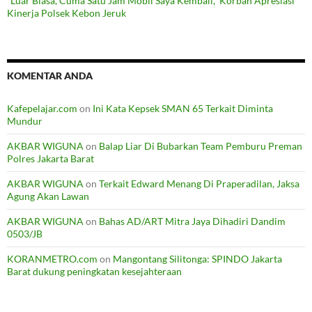
“Luar Biasa, Cuma Satu Jam Mobil Saya Kembali,” Korban Apresiasi
Kinerja Polsek Kebon Jeruk
KOMENTAR ANDA
Kafepelajar.com
on
Ini Kata Kepsek SMAN 65 Terkait Diminta
Mundur
AKBAR WIGUNA
on
Balap Liar Di Bubarkan Team Pemburu Preman
Polres Jakarta Barat
AKBAR WIGUNA
on
Terkait Edward Menang Di Praperadilan, Jaksa
Agung Akan Lawan
AKBAR WIGUNA
on
Bahas AD/ART Mitra Jaya Dihadiri Dandim
0503/JB
KORANMETRO.com
on
Mangontang Silitonga: SPINDO Jakarta
Barat dukung peningkatan kesejahteraan