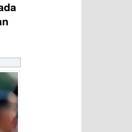
pada
an