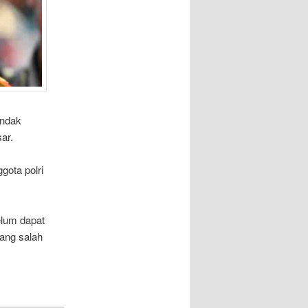
indak
ar.
gota polri
elum dapat
yang salah