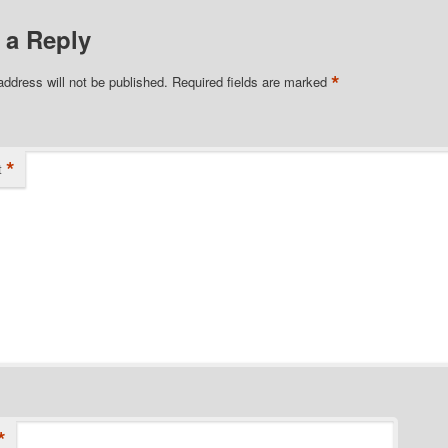
 a Reply
*
address will not be published.
Required fields are marked
*
t
*