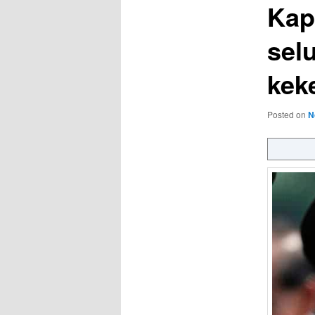
Kap
sel
kek
Posted on
N