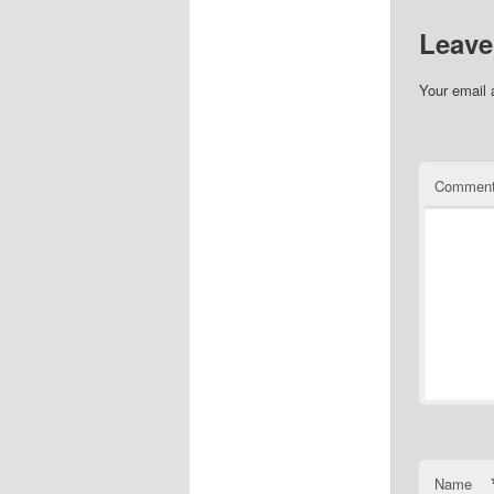
Leave
Your email 
Commen
Name