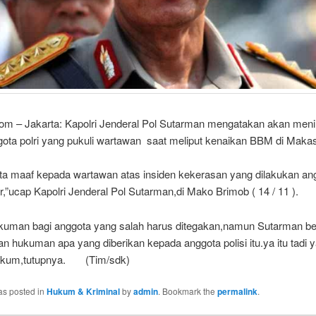
com – Jakarta: Kapolri Jenderal Pol Sutarman mengatakan akan men
gota polri yang pukuli wartawan saat meliput kenaikan BBM di Makas
ta maaf kepada wartawan atas insiden kekerasan yang dilakukan ang
,”ucap Kapolri Jenderal Pol Sutarman,di Mako Brimob ( 14 / 11 ).
kuman bagi anggota yang salah harus ditegakan,namun Sutarman b
 hukuman apa yang diberikan kepada anggota polisi itu.ya itu tadi 
hukum,tutupnya. (Tim/sdk)
as posted in
Hukum & Kriminal
by
admin
. Bookmark the
permalink
.