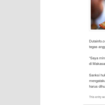
Dutainfo.
tegas ang
“Saya min
di Makasar
Sanksi hu
mengatakan
harus di
This entry w