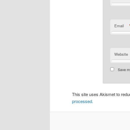
Email
Website
Save my
This site uses Akismet to re
processed.