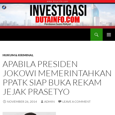
Search
Duta Info
SKIP
PRIMAR
TO
MENU
CONTENT
HUKUM & KRIMINAL
APABILA PRESIDEN
JOKOWI MEMERINTAHKAN
PPATK SIAP BUKA REKAM
JEJAK PRASETYO
NOVEMBER 26, 2014
ADMIN
LEAVE A COMMENT