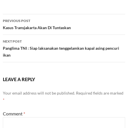
Post
PREVIOUS POST
navigation
Kasus Transjakarta Akan Di Tuntaskan
NEXT POST
Panglima TNI : Siap laksanakan tenggelamkan kapal asing pencuri
ikan
LEAVE A REPLY
Your email address will not be published.
Required fields are marked
*
Comment
*