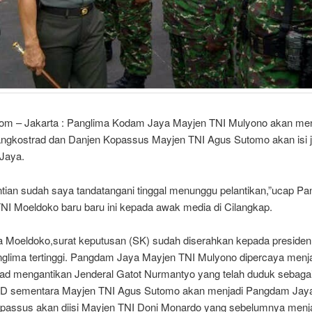
com – Jakarta : Panglima Kodam Jaya Mayjen TNI Mulyono akan me
angkostrad dan Danjen Kopassus Mayjen TNI Agus Sutomo akan isi 
Jaya.
ntian sudah saya tandatangani tinggal menunggu pelantikan,”ucap Pa
TNI Moeldoko baru baru ini kepada awak media di Cilangkap.
a Moeldoko,surat keputusan (SK) sudah diserahkan kepada preside
nglima tertinggi. Pangdam Jaya Mayjen TNI Mulyono dipercaya menj
ad mengantikan Jenderal Gatot Nurmantyo yang telah duduk sebaga
AD sementara Mayjen TNI Agus Sutomo akan menjadi Pangdam Jaya
passus akan diisi Mayjen TNI Doni Monardo yang sebelumnya menj