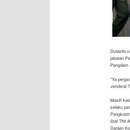
Dutainfo.
jabatan P
Pangdam 
“Ya perga
Jenderal 
Masih kat
selaku pa
Pangkostr
Staf TNI 
Danjen Ko