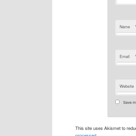
Name
Email
Website
Save my
This site uses Akismet to re
processed.