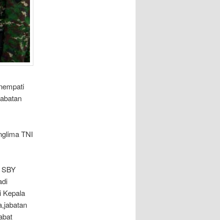
nempati
jabatan
nglima TNI
n SBY
adi
i Kepala
,jabatan
abat