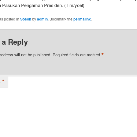
Pasukan Pengaman Presiden. (Tim/yoel)
as posted in
Sosok
by
admin
. Bookmark the
permalink
.
 a Reply
*
address will not be published.
Required fields are marked
*
t