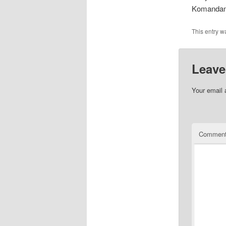
Komandan 
This entry w
Leave
Your email 
Commen