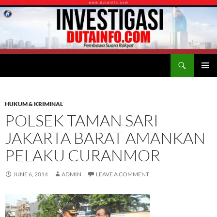
Search
Duta Info
SKIP
PRIMAR
TO
MENU
CONTENT
HUKUM & KRIMINAL
POLSEK TAMAN SARI
JAKARTA BARAT AMANKAN
PELAKU CURANMOR
JUNE 6, 2014
ADMIN
LEAVE A COMMENT