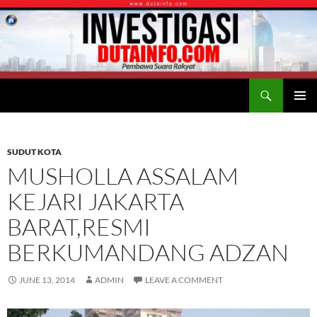
Search
Duta Info
SKIP
PRIMAR
TO
MENU
CONTENT
SUDUT KOTA
MUSHOLLA ASSALAM
KEJARI JAKARTA
BARAT,RESMI
BERKUMANDANG ADZAN
JUNE 13, 2014
ADMIN
LEAVE A COMMENT