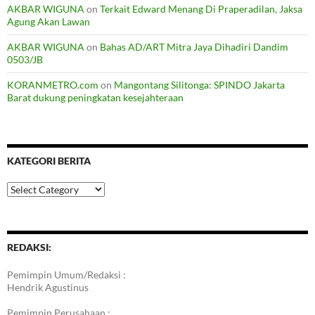
AKBAR WIGUNA
on
Terkait Edward Menang Di Praperadilan, Jaksa
Agung Akan Lawan
AKBAR WIGUNA
on
Bahas AD/ART Mitra Jaya Dihadiri Dandim
0503/JB
KORANMETRO.com
on
Mangontang Silitonga: SPINDO Jakarta
Barat dukung peningkatan kesejahteraan
KATEGORI BERITA
Kategori
Berita
REDAKSI:
Pemimpin Umum/Redaksi :
Hendrik Agustinus
Pemimpin Perusahaan :