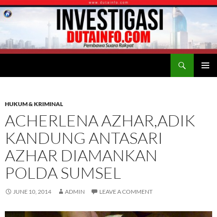
Search
Duta Info
SKIP
PRIMAR
TO
MENU
CONTENT
HUKUM & KRIMINAL
ACHERLENA AZHAR,ADIK
KANDUNG ANTASARI
AZHAR DIAMANKAN
POLDA SUMSEL
JUNE 10, 2014
ADMIN
LEAVE A COMMENT