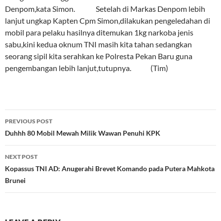
Denpom,kata Simon. Setelah di Markas Denpom lebih
lanjut ungkap Kapten Cpm Simon,dilakukan pengeledahan di
mobil para pelaku hasilnya ditemukan 1kg narkoba jenis
sabu,kini kedua oknum TNI masih kita tahan sedangkan
seorang sipil kita serahkan ke Polresta Pekan Baru guna
pengembangan lebih lanjut,tutupnya. (Tim)
Post
PREVIOUS POST
navigation
Duhhh 80 Mobil Mewah Milik Wawan Penuhi KPK
NEXT POST
Kopassus TNI AD: Anugerahi Brevet Komando pada Putera Mahkota
Brunei