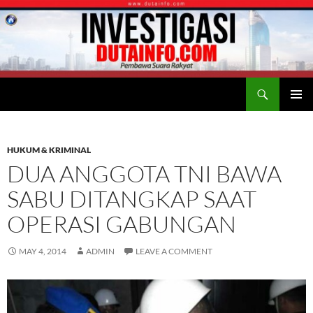
Search
Duta Info
SKIP
PRIMAR
TO
MENU
CONTENT
HUKUM & KRIMINAL
DUA ANGGOTA TNI BAWA
SABU DITANGKAP SAAT
OPERASI GABUNGAN
MAY 4, 2014
ADMIN
LEAVE A COMMENT