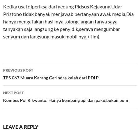
Ketika usai diperiksa dari gedung Pidsus Kejagung,Udar
Pristono tidak banyak menjawab pertanyaan awak media.Dia
hanya mengatakan hasil nya tolong jangan tanya saya
tanyakan saja langsung ke penyidik,seraya mengumbar
senyum dan langsung masuk mobil nya. (Tim)
Post
PREVIOUS POST
navigation
TPS 067 Muara Karang Gerindra kalah dari PDI P
NEXT POST
Kombes Pol Rikwanto: Hanya kembang api dan paku,bukan bom
LEAVE A REPLY