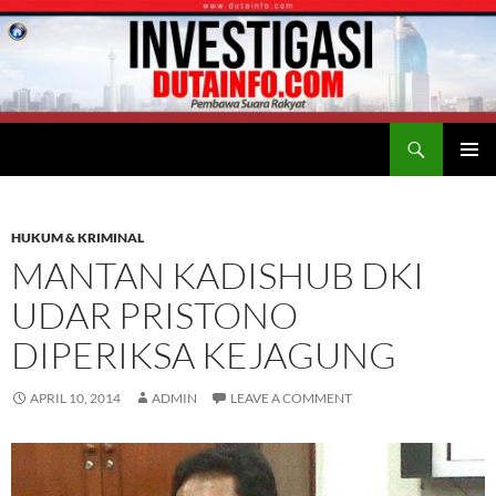
Search
Duta Info
SKIP
PRIMAR
TO
MENU
CONTENT
HUKUM & KRIMINAL
MANTAN KADISHUB DKI
UDAR PRISTONO
DIPERIKSA KEJAGUNG
APRIL 10, 2014
ADMIN
LEAVE A COMMENT