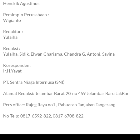
Hendrik Agustinus
Pemimpin Perusahaan :
Wigianto
Redaktur :
Yulaiha
Redaksi :
Yulaiha, Sidik, Elwan Charisma, Chandra G, Antoni, Savina
Koresponden :
Ir.H.Yayat
PT. Sentra Niaga Internusa (SNI)
Alamat Redaksi: Jelambar Barat 2G no 459 Jelambar Baru JakBar
Pers office: Rajeg Raya no1 , Pabuaran Tanjakan Tangerang
No Telp: 0817-6592-822, 0817-6708-822