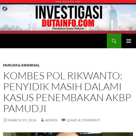
Search
Duta Info
SKIP
PRIMAR
TO
MENU
CONTENT
HUKUM & KRIMINAL
KOMBES POL RIKWANTO:
PENYIDIK MASIH DALAMI
KASUS PENEMBAKAN AKBP
PAMUDJI
MARCH 19, 2014
ADMIN
LEAVE A COMMENT