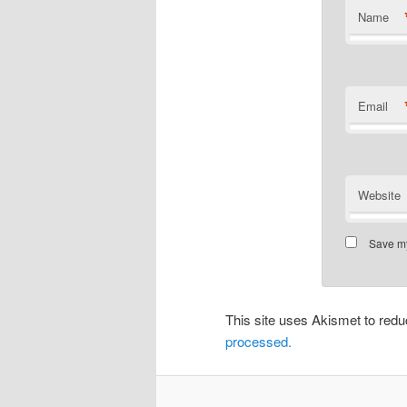
Name
Email
Website
Save my
This site uses Akismet to re
processed.