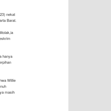
(23) nekat
rta Barat.
itolak,ia
Reskrim
ia hanya
erpihan
hwa Willie
unuh
ya masih