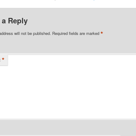
 a Reply
*
address will not be published.
Required fields are marked
*
t