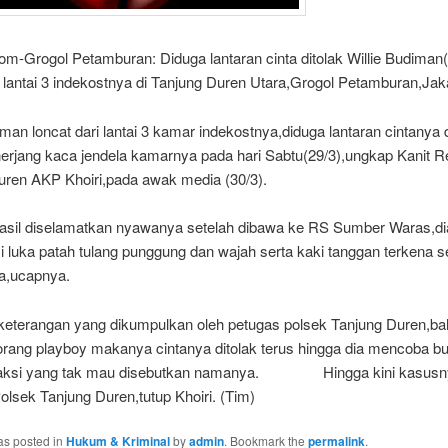
om-Grogol Petamburan: Diduga lantaran cinta ditolak Willie Budiman
i lantai 3 indekostnya di Tanjung Duren Utara,Grogol Petamburan,Jaka
iman loncat dari lantai 3 kamar indekostnya,diduga lantaran cintanya d
erjang kaca jendela kamarnya pada hari Sabtu(29/3),ungkap Kanit 
uren AKP Khoiri,pada awak media (30/3).
rhasil diselamatkan nyawanya setelah dibawa ke RS Sumber Waras,d
 luka patah tulang punggung dan wajah serta kaki tanggan terkena s
ca,ucapnya.
 keterangan yang dikumpulkan oleh petugas polsek Tanjung Duren,ba
orang playboy makanya cintanya ditolak terus hingga dia mencoba b
a saksi yang tak mau disebutkan namanya. Hingga kini kasusn
 Polsek Tanjung Duren,tutup Khoiri. (Tim)
as posted in
Hukum & Kriminal
by
admin
. Bookmark the
permalink
.