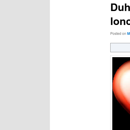
Duh
lonc
Posted on
M