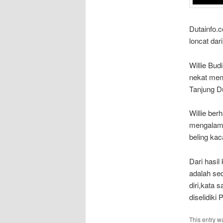
Dutainfo.c
loncat dar
Willie Bud
nekat men
Tanjung D
Willie be
mengalami
beling ka
Dari hasil
adalah se
diri,kat
diselidiki
This entry w