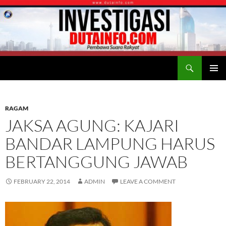
Search
Duta Info
SKIP
PRIMAR
TO
MENU
CONTENT
RAGAM
JAKSA AGUNG: KAJARI
BANDAR LAMPUNG HARUS
BERTANGGUNG JAWAB
FEBRUARY 22, 2014
ADMIN
LEAVE A COMMENT